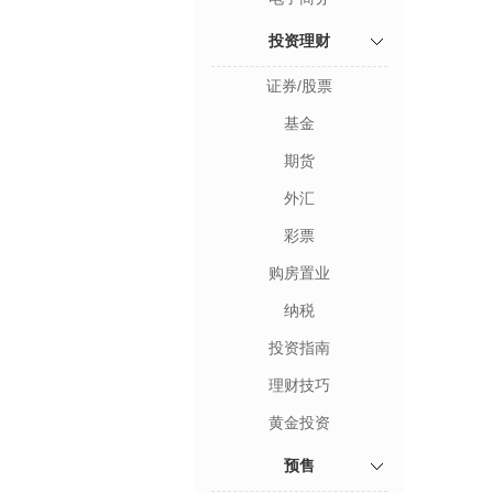
投资理财
证券/股票
基金
期货
外汇
彩票
购房置业
纳税
投资指南
理财技巧
黄金投资
预售