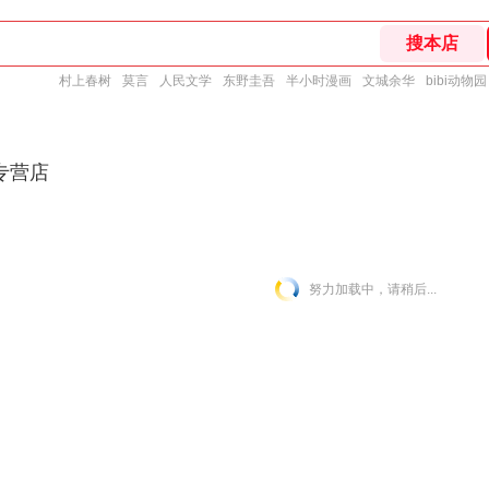
村上春树
莫言
人民文学
东野圭吾
半小时漫画
文城余华
bibi动物园
专营店
努力加载中，请稍后...