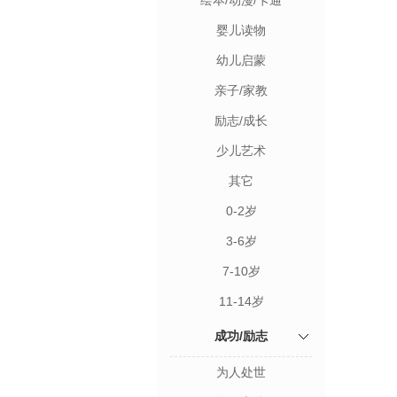
绘本/动漫/卡通
婴儿读物
幼儿启蒙
亲子/家教
励志/成长
少儿艺术
其它
0-2岁
3-6岁
7-10岁
11-14岁
成功/励志
为人处世