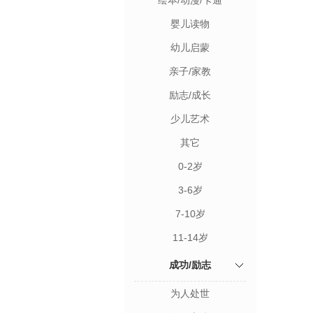
绘本/动漫/卡通
婴儿读物
幼儿启蒙
亲子/家教
励志/成长
少儿艺术
其它
0-2岁
3-6岁
7-10岁
11-14岁
成功/励志
为人处世