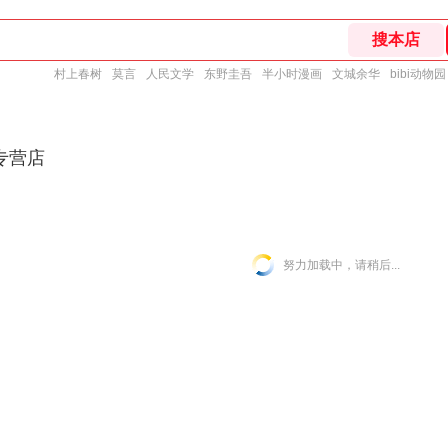
村上春树
莫言
人民文学
东野圭吾
半小时漫画
文城余华
bibi动物园
专营店
努力加载中，请稍后...