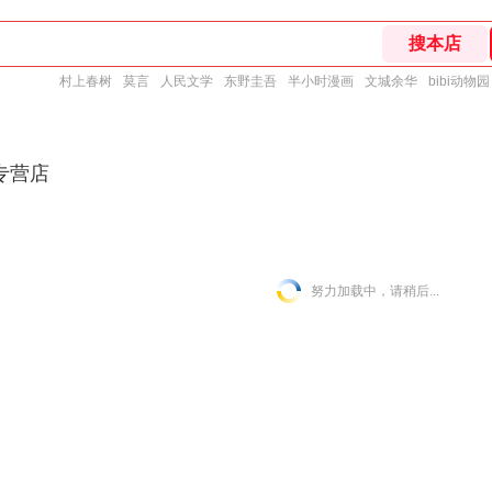
村上春树
莫言
人民文学
东野圭吾
半小时漫画
文城余华
bibi动物园
专营店
努力加载中，请稍后...