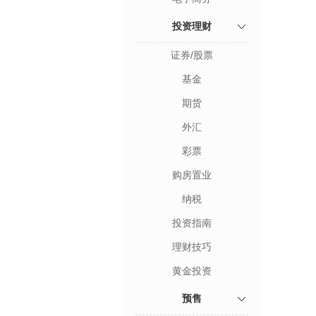
投资理财
证券/股票
基金
期货
外汇
彩票
购房置业
纳税
投资指南
理财技巧
黄金投资
预售