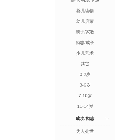
绘本/动漫/卡通
婴儿读物
幼儿启蒙
亲子/家教
励志/成长
少儿艺术
其它
0-2岁
3-6岁
7-10岁
11-14岁
成功/励志
为人处世